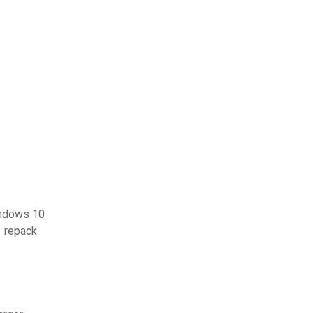
indows 10
3 repack