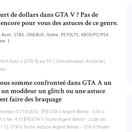
ourt de dollars dans GTA V ? Pas de
ncore pour vous des astuces de ce genre.
 Avoir , GTA5 , OISEAUX , Online , PEYOLTS , XBOX/PC/PS4 .
ine
heft Auto V (GTA 5) sur PC ( Dématérialisé, Rockstar).
onus
Nous somme confronteé dans GTA A un
l un moddeur un glitch ou une astuce
 est faire des braquage
ymotion 01/10/2013 · [FR] GTA 5 Argent Illimite - GTA V
5 fan. 4:10 [FR] GTA 5 Triche Argent Illimite - code de
1:12. GTA 5 Triche Astuce Argent Illimite -- GTA V Pirater