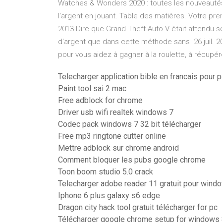
Watches & Wonders 2020 : toutes les nouveautés
l'argent en jouant. Table des matières. Votre pr
2013 Dire que Grand Theft Auto V était attendu ser
d'argent que dans cette méthode sans 26 juil. 2
pour vous aidez à gagner à la roulette, à récupére
Telecharger application bible en francais pour 
Paint tool sai 2 mac
Free adblock for chrome
Driver usb wifi realtek windows 7
Codec pack windows 7 32 bit télécharger
Free mp3 ringtone cutter online
Mettre adblock sur chrome android
Comment bloquer les pubs google chrome
Toon boom studio 5.0 crack
Telecharger adobe reader 11 gratuit pour wind
Iphone 6 plus galaxy s6 edge
Dragon city hack tool gratuit télécharger for pc
Télécharger google chrome setup for windows 8