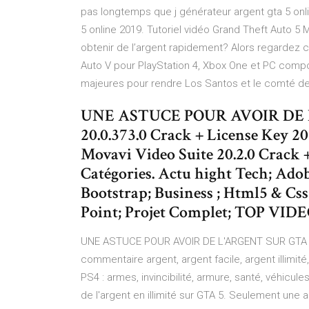
pas longtemps que j générateur argent gta 5 onli
5 online 2019. Tutoriel vidéo Grand Theft Auto 
obtenir de l’argent rapidement? Alors regardez 
Auto V pour PlayStation 4, Xbox One et PC compo
majeures pour rendre Los Santos et le comté de 
UNE ASTUCE POUR AVOIR DE L
20.0.373.0 Crack + License Key 2
Movavi Video Suite 20.2.0 Crack 
Catégories. Actu hight Tech; Adob
Bootstrap; Business ; Html5 & Css
Point; Projet Complet; TOP VIDE
UNE ASTUCE POUR AVOIR DE L'ARGENT SUR GTA 5
commentaire argent, argent facile, argent illimi
PS4 : armes, invincibilité, armure, santé, véhicu
de l'argent en illimité sur GTA 5. Seulement une