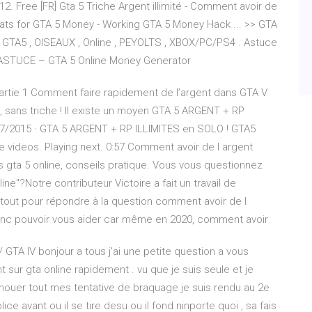
12. Free [FR] Gta 5 Triche Argent illimité - Comment avoir de
ats for GTA 5 Money - Working GTA 5 Money Hack ... >> GTA
, GTA5 , OISEAUX , Online , PEYOLTS , XBOX/PC/PS4 . Astuce
e ASTUCE – GTA 5 Online Money Generator
artie 1 Comment faire rapidement de l’argent dans GTA V
 sans triche ! Il existe un moyen GTA 5 ARGENT + RP
07/2015 · GTA 5 ARGENT + RP ILLIMITES en SOLO ! GTA5
videos. Playing next. 0:57 Comment avoir de l argent
 gta 5 online, conseils pratique. Vous vous questionnez
ine"?Notre contributeur Victoire a fait un travail de
 tout pour répondre à la question comment avoir de l
onc pouvoir vous aider car même en 2020, comment avoir
/ GTA IV bonjour a tous j'ai une petite question a vous
sur gta online rapidement . vu que je suis seule et je
chouer tout mes tentative de braquage je suis rendu au 2e
lice avant ou il se tire desu ou il fond ninporte quoi , sa fais