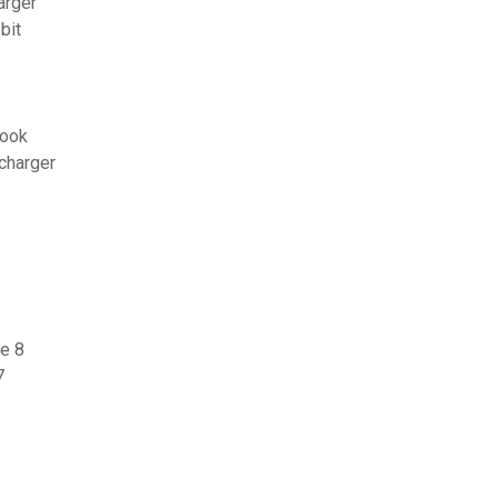
arger
bit
look
charger
e 8
7