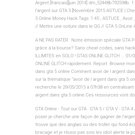
Argent [francais][juin 2014] dm_52448b792598b. 1:
l'argent sur GTA 5 [Novembre 2015 ASTUCE | Che
5 Online Money Hack Tags: 1.45 , ASTUCE , Avoir 
// Mettre une voiture dans le QG // GTA 5 OnLin
A NE PAS RATER : Notre émission spéciale GTA P
grâce à la bourse? Sans cheat codes, sans hack,
ILLIMITES en SOLO ! GTA5 ONLINE GLITCH ... 01/
ONLINE GLITCH rapidement. Report. Browse more 
dans gta 5 online Comment avoir de l argent dans
sur la thématique "avoir de l argent dans gta 5 onl
recherche le 29/05/2015 à 07h38 en centralisant
argent dans gta 5 online.Ces ressources vont d
GTA Online - Tout sur GTA : GTA 5 / GTA V - GTA 4 
poser je cherche une façon de gagner de l'argent 
trouve que des anglais ou des troller qui fond é
bracage et je réussi pas sois les idiot alerte la po