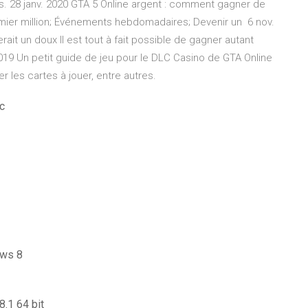
. 28 janv. 2020 GTA 5 Online argent : comment gagner de
emier million; Événements hebdomadaires; Devenir un 6 nov.
ait un doux Il est tout à fait possible de gagner autant
019 Un petit guide de jeu pour le DLC Casino de GTA Online
r les cartes à jouer, entre autres.
pc
ows 8
.1 64 bit