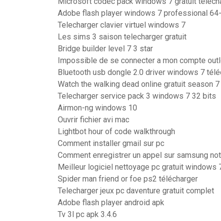
Microsoft codec pack windows 7 gratuit téléch
Adobe flash player windows 7 professional 64-
Telecharger clavier virtuel windows 7
Les sims 3 saison telecharger gratuit
Bridge builder level 7 3 star
Impossible de se connecter a mon compte out
Bluetooth usb dongle 2.0 driver windows 7 télé
Watch the walking dead online gratuit season 7
Telecharger service pack 3 windows 7 32 bits
Airmon-ng windows 10
Ouvrir fichier avi mac
Lightbot hour of code walkthrough
Comment installer gmail sur pc
Comment enregistrer un appel sur samsung not
Meilleur logiciel nettoyage pc gratuit windows 
Spider man friend or foe ps2 télécharger
Telecharger jeux pc daventure gratuit complet
Adobe flash player android apk
Tv 3l pc apk 3.4.6