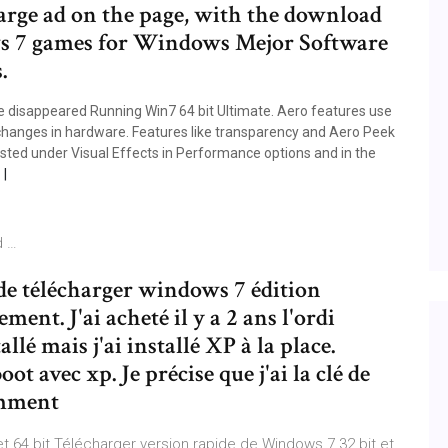
large ad on the page, with the download
s 7 games for Windows Mejor Software
.
 disappeared Running Win7 64 bit Ultimate. Aero features use
changes in hardware. Features like transparency and Aero Peek
isted under Visual Effects in Performance options and in the
d …
e de télécharger windows 7 édition
ent. J'ai acheté il y a 2 ans l'ordi
lé mais j'ai installé XP à la place.
ot avec xp. Je précise que j'ai la clé de
emment
t 64 bit Télécharger version rapide de Windows 7 32 bit et