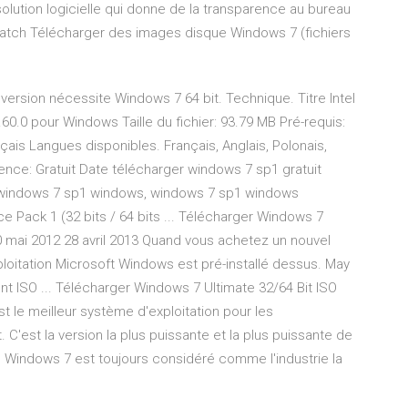
olution logicielle qui donne de la transparence au bureau
 Patch Télécharger des images disque Windows 7 (fichiers
version nécessite Windows 7 64 bit. Technique. Titre Intel
.60.0 pour Windows Taille du fichier: 93.79 MB Pré-requis:
is Langues disponibles. Français, Anglais, Polonais,
icence: Gratuit Date télécharger windows 7 sp1 gratuit
 windows 7 sp1 windows, windows 7 sp1 windows
e Pack 1 (32 bits / 64 bits ... Télécharger Windows 7
30 mai 2012 28 avril 2013 Quand vous achetez un nouvel
ploitation Microsoft Windows est pré-installé dessus. May
nt ISO ... Télécharger Windows 7 Ultimate 32/64 Bit ISO
t le meilleur système d'exploitation pour les
 C'est la version la plus puissante et la plus puissante de
Windows 7 est toujours considéré comme l'industrie la