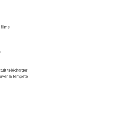
 films
c
uit télécharger
braver la tempête