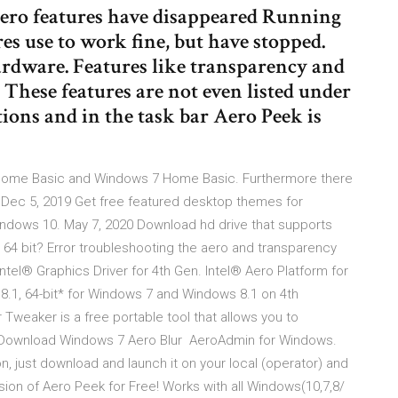
ero features have disappeared Running
es use to work fine, but have stopped.
rdware. Features like transparency and
These features are not even listed under
ions and in the task bar Aero Peek is
a Home Basic and Windows 7 Home Basic. Furthermore there
 Dec 5, 2019 Get free featured desktop themes for
ndows 10. May 7, 2020 Download hd drive that supports
 64 bit? Error troubleshooting the aero and transparency
Intel® Graphics Driver for 4th Gen. Intel® Aero Platform for
8.1, 64-bit* for Windows 7 and Windows 8.1 on 4th
Tweaker is a free portable tool that allows you to
k.Download Windows 7 Aero Blur AeroAdmin for Windows.
on, just download and launch it on your local (operator) and
ion of Aero Peek for Free! Works with all Windows(10,7,8/