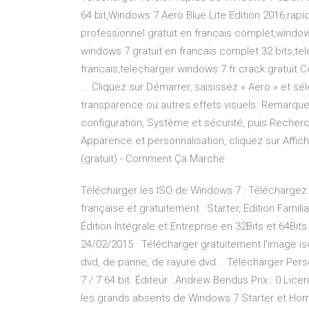
64 bit,Windows 7 Aero Blue Lite Edition 2016,ra
professionnel gratuit en francais complet,window
windows 7 gratuit en francais complet 32 bits,te
francais,telecharger windows 7 fr crack gratuit 
... Cliquez sur Démarrer, saisissez « Aero » et
transparence ou autres effets visuels. Remarqu
configuration, Système et sécurité, puis Recher
Apparence et personnalisation, cliquez sur Affich
(gratuit) - Comment Ça Marche
Télécharger les ISO de Windows 7 : Téléchargez
française et gratuitement : Starter, Édition Famil
Édition Intégrale et Entreprise en 32Bits et 64B
24/02/2015 · Télécharger gratuitement l'image 
dvd, de panne, de rayure dvd .. Télécharger Pers
7 / 7 64 bit. Éditeur : Andrew Bendus Prix : 0 Lice
les grands absents de Windows 7 Starter et Ho