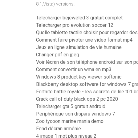
8.1,Vista) versions.
Telecharger bejeweled 3 gratuit complet
Telecharger pro evolution soccer 12
Quelle tablette tactile choisir pour regarder des
Comment faire pivoter une video format mp4
Jeux en ligne simulation de vie humaine
Changer pdf en jpeg
Voir lécran de son téléphone android sur son p
Comment convertir un wma en mp3
Windows 8 product key viewer softonic
Blackberry desktop software for windows 7 grat
Fortnite battle royale - les secrets de lîle t01 
Crack call of duty black ops 2 pc 2020
Telecharger gta 5 gratuit android
Périphérique son disparu windows 7
Zoo tycoon marine mania demo
Fond décran arménie
4 image 1 mot plus niveau 2