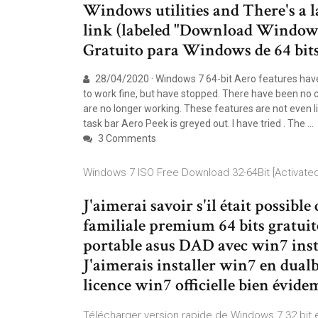
Windows utilities and There's a 
link (labeled "Download Window
Gratuito para Windows de 64 bits
28/04/2020 · Windows 7 64-bit Aero features have
to work fine, but have stopped. There have been no 
are no longer working. These features are not even l
task bar Aero Peek is greyed out. I have tried . The …
3 Comments
Windows 7 ISO Free Download 32-64Bit [Activate
J'aimerai savoir s'il était possibl
familiale premium 64 bits gratuitem
portable asus DAD avec win7 instal
J'aimerais installer win7 en dualbo
licence win7 officielle bien évid
Télécharger version rapide de Windows 7 32 bit e